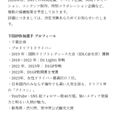
ション、コンテンツ制作、特別コラボレーション企画など、
複数の協働施策を予定しております。
詳細につきましては、決定次第あらためてお知らせいたしま
す。
下田紗弥加選手 プロフィール
・千葉出身
・プロドリフトドライバー
・2019 年：国際ドリフトレディース大会（IDLC@北京）優勝
・2018〜2022 年：D1 Lights 参戦
・2022 年、2023年： D1GP参戦
・2022年、D1GP敢闘賞を受賞
・2023年、女性ドライバー最高位の７位。
・日本国内のみならず海外でも高い人気を誇る、ドリフト界
の「アイコン」。
・YouTube・SNS 総フォロワー数40万超。強いメディア発信
力と明るい人柄が魅力。
・群馬県・渋川市、安中市公式観光大使