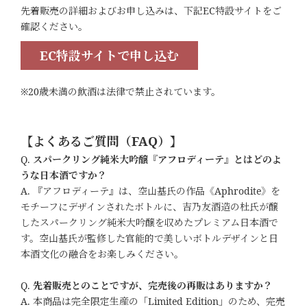
先着販売の詳細およびお申し込みは、下記EC特設サイトをご
確認ください。
EC特設サイトで申し込む
※20歳未満の飲酒は法律で禁止されています。
【よくあるご質問（FAQ）】
Q.
スパークリング純米大吟醸『アフロディーテ』とはどのよ
うな日本酒ですか？
A. 『アフロディーテ』は、空山基氏の作品《Aphrodite》を
モチーフにデザインされたボトルに、吉乃友酒造の杜氏が醸
したスパークリング純米大吟醸を収めたプレミアム日本酒で
す。空山基氏が監修した官能的で美しいボトルデザインと日
本酒文化の融合をお楽しみください。
Q.
先着販売とのことですが、完売後の再販はありますか？
A. 本商品は完全限定生産の「Limited Edition」のため、完売