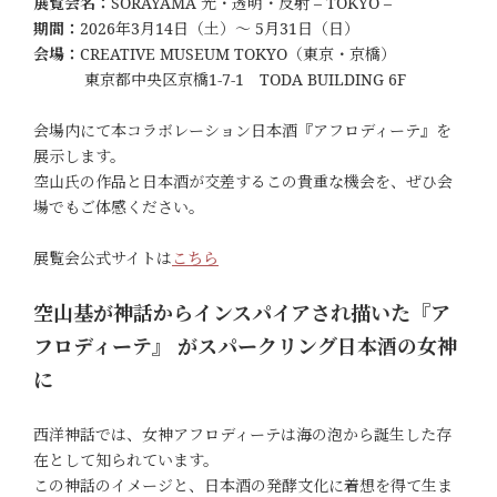
展覧会名：
SORAYAMA 光・透明・反射 – TOKYO –
期間：
2026年3月14日（土）～ 5月31日（日）
会場：
CREATIVE MUSEUM TOKYO（東京・京橋）
東京都中央区京橋1-7-1 TODA BUILDING 6F
会場内にて本コラボレーション日本酒『アフロディーテ』を
展示します。
空山氏の作品と日本酒が交差するこの貴重な機会を、ぜひ会
場でもご体感ください。
展覧会公式サイトは
こちら
空山基が神話からインスパイアされ描いた『ア
フロディーテ』 がスパークリング日本酒の女神
に
西洋神話では、女神アフロディーテは海の泡から誕生した存
在として知られています。
この神話のイメージと、日本酒の発酵文化に着想を得て生ま